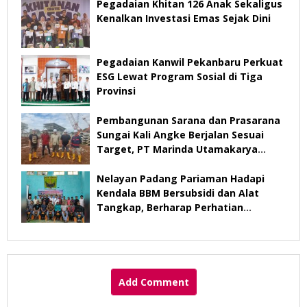
Pegadaian Khitan 126 Anak Sekaligus
Kenalkan Investasi Emas Sejak Dini
Pegadaian Kanwil Pekanbaru Perkuat
ESG Lewat Program Sosial di Tiga
Provinsi
Pembangunan Sarana dan Prasarana
Sungai Kali Angke Berjalan Sesuai
Target, PT Marinda Utamakarya
Subur Optimistis Rampung Desember
2026
Nelayan Padang Pariaman Hadapi
Kendala BBM Bersubsidi dan Alat
Tangkap, Berharap Perhatian
Pemerintah
Add Comment