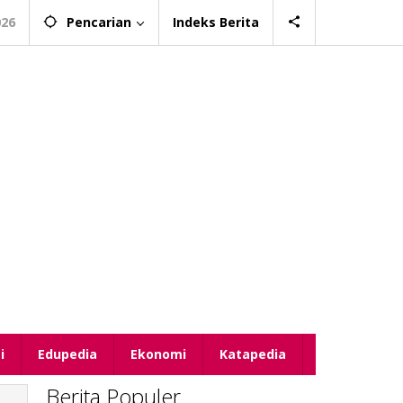
026
Pencarian
Indeks Berita
i
Edupedia
Ekonomi
Katapedia
Berita Populer