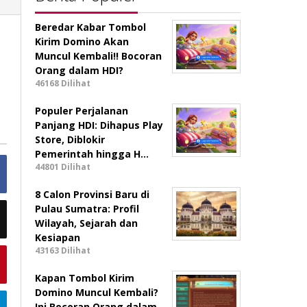
Beredar Kabar Tombol
Kirim Domino Akan
Muncul Kembali!! Bocoran
Orang dalam HDI?
46168 Dilihat
Populer Perjalanan
Panjang HDI: Dihapus Play
Store, Diblokir
Pemerintah hingga H…
44801 Dilihat
8 Calon Provinsi Baru di
Pulau Sumatra: Profil
Wilayah, Sejarah dan
Kesiapan
43163 Dilihat
Kapan Tombol Kirim
Domino Muncul Kembali?
Ini Bocoran Orang dalam