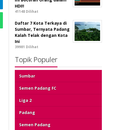
HDI!!
41148 Dilihat
Daftar 7 Kota Terkaya di
Sumbar, Ternyata Padang
Kalah Telak dengan Kota
Ini
39981 Dilihat
Topik Populer
Sumbar
Semen Padang FC
Liga 2
Padang
Semen Padang