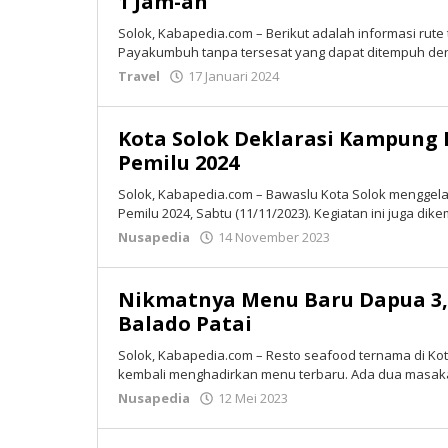
1 Jam-an
Solok, Kabapedia.com – Berikut adalah informasi rute
Payakumbuh tanpa tersesat yang dapat ditempuh de
Travel
17 Januari 2024
oleh
Tim
Redaksi
Kota Solok Deklarasi Kampung 
Pemilu 2024
Solok, Kabapedia.com – Bawaslu Kota Solok menggela
Pemilu 2024, Sabtu (11/11/2023). Kegiatan ini juga dik
Nusapedia
14 November 2023
oleh
Tim
Redaksi
Nikmatnya Menu Baru Dapua 3,
Balado Patai
Solok, Kabapedia.com – Resto seafood ternama di Kot
kembali menghadirkan menu terbaru. Ada dua masa
Nusapedia
12 Mei 2023
oleh
Tim
Redaksi