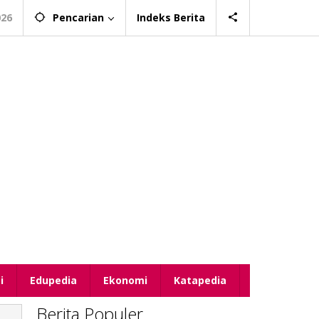
026
Pencarian
Indeks Berita
i
Edupedia
Ekonomi
Katapedia
Berita Populer