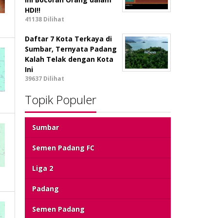
HDI!!
41138 Dilihat
Daftar 7 Kota Terkaya di
Sumbar, Ternyata Padang
Kalah Telak dengan Kota
Ini
39637 Dilihat
Topik Populer
Sumbar
Semen Padang FC
Liga 2
Padang
Semen Padang