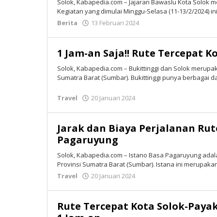
Solok, Kabapedia.com – Jajaran Bawaslu Kota Solok m
Kegiatan yang dimulai Minggu-Selasa (11-13/2/2024) ini 
Berita
13 Februari 2024
oleh
Tim
Redaksi
1 Jam-an Saja!! Rute Tercepat K
Solok, Kabapedia.com – Bukittinggi dan Solok merupak
Sumatra Barat (Sumbar). Bukittinggi punya berbagai da
Travel
20 Januari 2024
oleh
Tim
Redaksi
Jarak dan Biaya Perjalanan Rut
Pagaruyung
Solok, Kabapedia.com – Istano Basa Pagaruyung adala
Provinsi Sumatra Barat (Sumbar). Istana ini merupaka
Travel
20 Januari 2024
oleh
Tim
Redaksi
Rute Tercepat Kota Solok-Pay