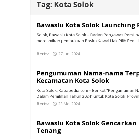
Tag:
Kota Solok
Bawaslu Kota Solok Launching 
Solok, Bawaslu Kota Solok – Badan Pengawas Pemilih
meresmikan pembukaan Posko Kawal Hak Pilih Pemil
Berita
27 Juni 2024
oleh
Isran
Bastian
Pengumuman Nama-nama Terpi
Kecamatan Kota Solok
Kota Solok, Kabapedia.com – Berikut “Pengumuman 
Dalam Pemilihan Tahun 2024” untuk Kota Solok, Provin
Berita
23 Mei 2024
oleh
Tim
Redaksi
Bawaslu Kota Solok Gencarkan
Tenang