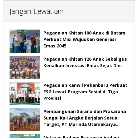
Jangan Lewatkan
Pegadaian Khitan 100 Anak di Batam,
Perkuat Misi Wujudkan Generasi
Emas 2045
Pegadaian Khitan 126 Anak Sekaligus
Kenalkan Investasi Emas Sejak Dini
Pegadaian Kanwil Pekanbaru Perkuat
ESG Lewat Program Sosial di Tiga
Provinsi
Pembangunan Sarana dan Prasarana
Sungai Kali Angke Berjalan Sesuai
Target, PT Marinda Utamakarya
Subur Optimistis Rampung Desember
2026
Nelayan Padang Pariaman Hadapi