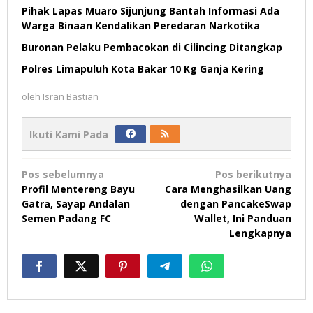
Pihak Lapas Muaro Sijunjung Bantah Informasi Ada
Warga Binaan Kendalikan Peredaran Narkotika
Buronan Pelaku Pembacokan di Cilincing Ditangkap
Polres Limapuluh Kota Bakar 10 Kg Ganja Kering
oleh
Isran Bastian
Ikuti Kami Pada
Navigasi
Pos sebelumnya
Pos berikutnya
pos
Profil Mentereng Bayu
Cara Menghasilkan Uang
Gatra, Sayap Andalan
dengan PancakeSwap
Semen Padang FC
Wallet, Ini Panduan
Lengkapnya