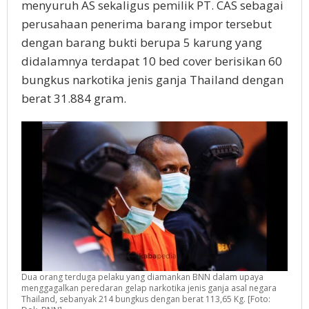
menyuruh AS sekaligus pemilik PT. CAS sebagai
perusahaan penerima barang impor tersebut
dengan barang bukti berupa 5 karung yang
didalamnya terdapat 10 bed cover berisikan 60
bungkus narkotika jenis ganja Thailand dengan
berat 31.884 gram.
Dua orang terduga pelaku yang diamankan BNN dalam upaya
menggagalkan peredaran gelap narkotika jenis ganja asal negara
Thailand, sebanyak 214 bungkus dengan berat 113,65 Kg. [Foto: