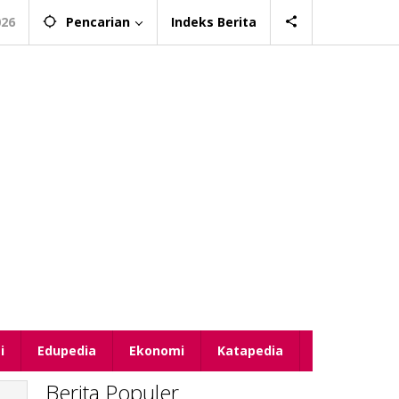
026
Pencarian
Indeks Berita
i
Edupedia
Ekonomi
Katapedia
Berita Populer