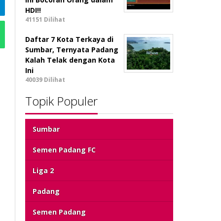
HDI!!
41151 Dilihat
Daftar 7 Kota Terkaya di
Sumbar, Ternyata Padang
Kalah Telak dengan Kota
Ini
40039 Dilihat
Topik Populer
Sumbar
Semen Padang FC
Liga 2
Padang
Semen Padang