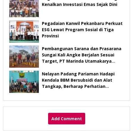
Kenalkan Investasi Emas Sejak Dini
Pegadaian Kanwil Pekanbaru Perkuat
ESG Lewat Program Sosial di Tiga
Provinsi
Pembangunan Sarana dan Prasarana
Sungai Kali Angke Berjalan Sesuai
Target, PT Marinda Utamakarya
Subur Optimistis Rampung Desember
2026
Nelayan Padang Pariaman Hadapi
Kendala BBM Bersubsidi dan Alat
Tangkap, Berharap Perhatian
Pemerintah
Add Comment