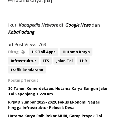
@HutamaKarya.
[isr]
Ikuti
Kaba
pedia
Network
di
Google News
dan
KabaPadang
Post Views:
763
Ditag
HK Toll Apps
Hutama Karya
Infrastruktur
ITS
Jalan Tol
LHR
trafik kendaraan
Posting Terkait
80 Tahun Kemerdekaan: Hutama Karya Bangun Jalan
Tol Sepanjang 1.220 Km
RPJMD Sumbar 2025–2029, Fokus Ekonomi Nagari
hingga Infrastruktur Pelosok Desa
Hutama Karya Raih Rekor MURI, Garap Proyek Tol