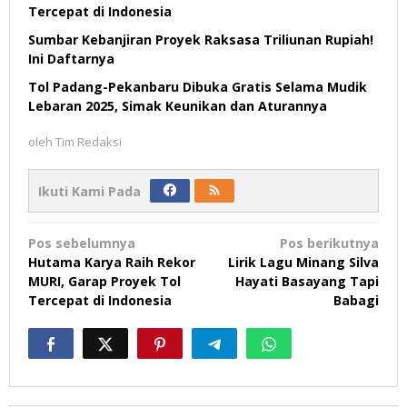
Tercepat di Indonesia
Sumbar Kebanjiran Proyek Raksasa Triliunan Rupiah!
Ini Daftarnya
Tol Padang-Pekanbaru Dibuka Gratis Selama Mudik
Lebaran 2025, Simak Keunikan dan Aturannya
oleh
Tim Redaksi
Ikuti Kami Pada
Navigasi
Pos sebelumnya
Pos berikutnya
pos
Hutama Karya Raih Rekor
Lirik Lagu Minang Silva
MURI, Garap Proyek Tol
Hayati Basayang Tapi
Tercepat di Indonesia
Babagi