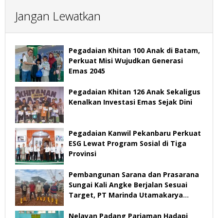
Jangan Lewatkan
Pegadaian Khitan 100 Anak di Batam,
Perkuat Misi Wujudkan Generasi
Emas 2045
Pegadaian Khitan 126 Anak Sekaligus
Kenalkan Investasi Emas Sejak Dini
Pegadaian Kanwil Pekanbaru Perkuat
ESG Lewat Program Sosial di Tiga
Provinsi
Pembangunan Sarana dan Prasarana
Sungai Kali Angke Berjalan Sesuai
Target, PT Marinda Utamakarya
Subur Optimistis Rampung Desember
2026
Nelayan Padang Pariaman Hadapi