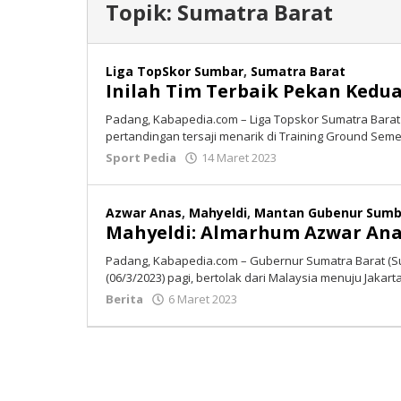
Topik:
Sumatra Barat
Liga TopSkor Sumbar
,
Sumatra Barat
Inilah Tim Terbaik Pekan Kedu
Padang, Kabapedia.com – Liga Topskor Sumatra Barat 
pertandingan tersaji menarik di Training Ground Sem
Sport Pedia
14 Maret 2023
oleh
Tim
Redaksi
Azwar Anas
,
Mahyeldi
,
Mantan Gubenur Sumb
Mahyeldi: Almarhum Azwar Ana
Padang, Kabapedia.com – Gubernur Sumatra Barat (Sum
(06/3/2023) pagi, bertolak dari Malaysia menuju Jakar
Berita
6 Maret 2023
oleh
Tim
Redaksi