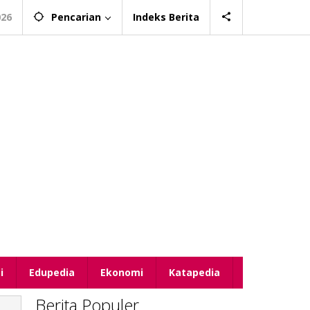
026
Pencarian
Indeks Berita
i
Edupedia
Ekonomi
Katapedia
Berita Populer