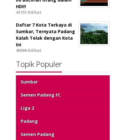
HDI!!
41151 Dilihat
Daftar 7 Kota Terkaya di
Sumbar, Ternyata Padang
Kalah Telak dengan Kota
Ini
40096 Dilihat
Topik Populer
Sumbar
Semen Padang FC
Liga 2
Padang
Semen Padang