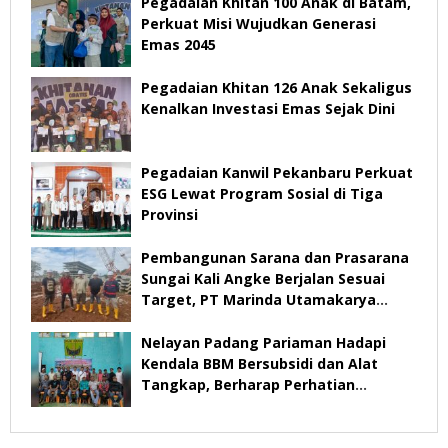
Pegadaian Khitan 100 Anak di Batam,
Perkuat Misi Wujudkan Generasi
Emas 2045
Pegadaian Khitan 126 Anak Sekaligus
Kenalkan Investasi Emas Sejak Dini
Pegadaian Kanwil Pekanbaru Perkuat
ESG Lewat Program Sosial di Tiga
Provinsi
Pembangunan Sarana dan Prasarana
Sungai Kali Angke Berjalan Sesuai
Target, PT Marinda Utamakarya
Subur Optimistis Rampung Desember
2026
Nelayan Padang Pariaman Hadapi
Kendala BBM Bersubsidi dan Alat
Tangkap, Berharap Perhatian
Pemerintah