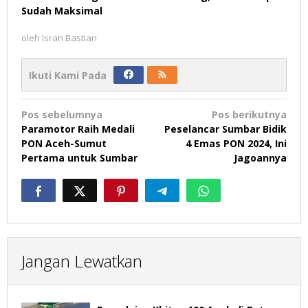
Sudah Maksimal
oleh
Isran Bastian
Ikuti Kami Pada
Navigasi
Pos sebelumnya
Pos berikutnya
pos
Paramotor Raih Medali
Peselancar Sumbar Bidik
PON Aceh-Sumut
4 Emas PON 2024, Ini
Pertama untuk Sumbar
Jagoannya
Jangan Lewatkan