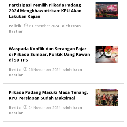
Partisipasi Pemilih Pilkada Padang
2024 Mengkhawatirkan: KPU Akan
Lakukan Kajian
Politik
6 Desember 2024
oleh
Isran
Bastian
Waspada Konflik dan Serangan Fajar
di Pilkada Sumbar, Politik Uang Rawan
di 58 TPS
Berita
26 November 2024
oleh
Isran
Bastian
Pilkada Padang Masuki Masa Tenang,
KPU Persiapan Sudah Maksimal
Berita
24 November 2024
oleh
Isran
Bastian