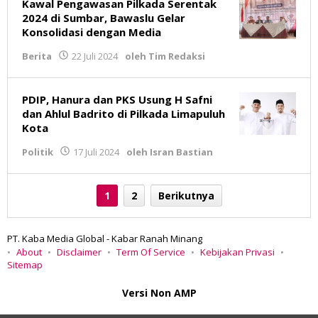
Kawal Pengawasan Pilkada Serentak
2024 di Sumbar, Bawaslu Gelar
Konsolidasi dengan Media
Berita
22 Juli 2024
oleh
Tim Redaksi
PDIP, Hanura dan PKS Usung H Safni
dan Ahlul Badrito di Pilkada Limapuluh
Kota
Politik
17 Juli 2024
oleh
Isran Bastian
1
2
Berikutnya
PT. Kaba Media Global - Kabar Ranah Minang
About
Disclaimer
Term Of Service
Kebijakan Privasi
Sitemap
Versi Non AMP