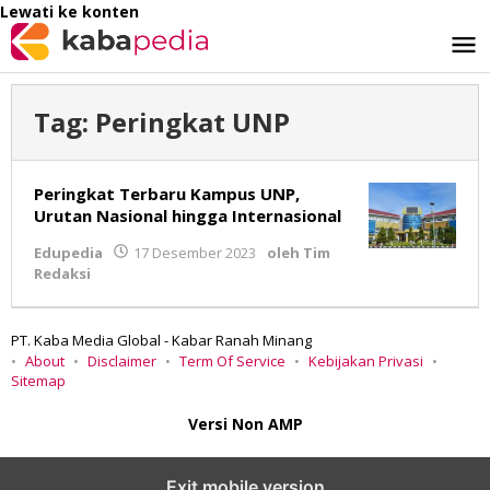
Lewati ke konten
Tag:
Peringkat UNP
Peringkat Terbaru Kampus UNP,
Urutan Nasional hingga Internasional
Edupedia
17 Desember 2023
oleh
Tim
Redaksi
PT. Kaba Media Global - Kabar Ranah Minang
About
Disclaimer
Term Of Service
Kebijakan Privasi
Sitemap
Versi Non AMP
Exit mobile version