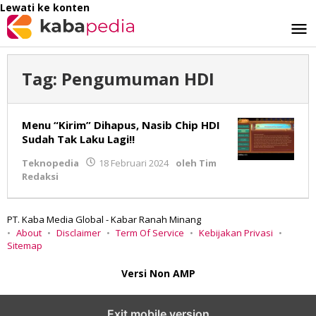
Lewati ke konten
Tag:
Pengumuman HDI
Menu “Kirim” Dihapus, Nasib Chip HDI
Sudah Tak Laku Lagi!!
Teknopedia
18 Februari 2024
oleh
Tim
Redaksi
PT. Kaba Media Global - Kabar Ranah Minang
About
Disclaimer
Term Of Service
Kebijakan Privasi
Sitemap
Versi Non AMP
Exit mobile version