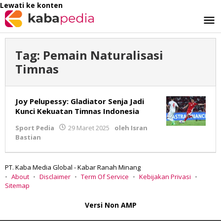
Lewati ke konten
Tag:
Pemain Naturalisasi
Timnas
Joy Pelupessy: Gladiator Senja Jadi
Kunci Kekuatan Timnas Indonesia
Sport Pedia
29 Maret 2025
oleh
Isran
Bastian
PT. Kaba Media Global - Kabar Ranah Minang
About
Disclaimer
Term Of Service
Kebijakan Privasi
Sitemap
Versi Non AMP