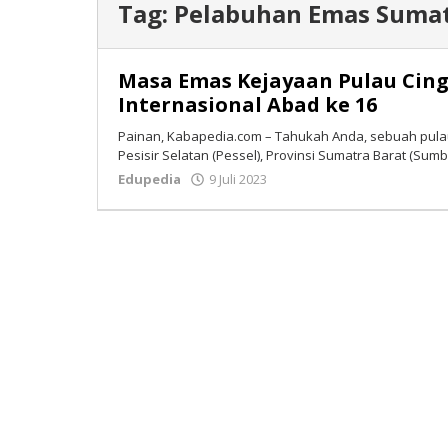
Tag:
Pelabuhan Emas Suma
Masa Emas Kejayaan Pulau Cing
Internasional Abad ke 16
Painan, Kabapedia.com – Tahukah Anda, sebuah pulau 
Pesisir Selatan (Pessel), Provinsi Sumatra Barat (Su
Edupedia
9 Juli 2023
oleh
Tim
Redaksi