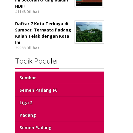
HDI!!
41148 Dilihat
Daftar 7 Kota Terkaya di
Sumbar, Ternyata Padang
Kalah Telak dengan Kota
Ini
39983 Dilihat
Topik Populer
Sumbar
Semen Padang FC
Liga 2
Padang
Semen Padang