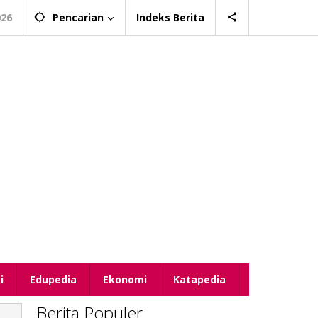
026
Pencarian
Indeks Berita
i
Edupedia
Ekonomi
Katapedia
Berita Populer