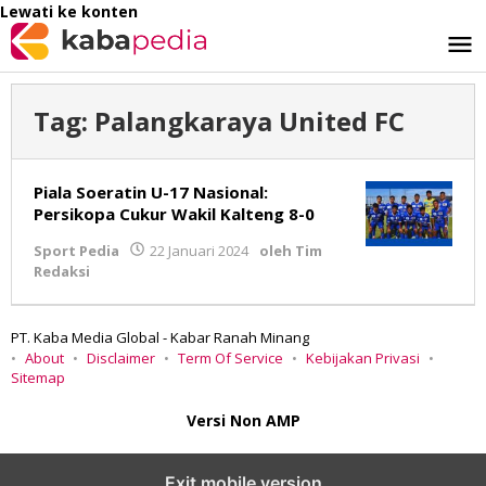
Lewati ke konten
Tag:
Palangkaraya United FC
Piala Soeratin U-17 Nasional:
Persikopa Cukur Wakil Kalteng 8-0
Sport Pedia
22 Januari 2024
oleh
Tim
Redaksi
PT. Kaba Media Global - Kabar Ranah Minang
About
Disclaimer
Term Of Service
Kebijakan Privasi
Sitemap
Versi Non AMP
Exit mobile version