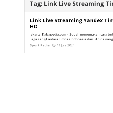
Tag:
Link Live Streaming Ti
Link Live Streaming Yandex Timn
HD
Jakarta, Kabapedia.com – Sudah menemukan cara terb
Laga sengit antara Timnas Indonesia dan Filipina y
Sport Pedia
11 Juni 2024
oleh
Tim
Redaksi