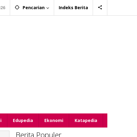
026
Pencarian
Indeks Berita
i
Edupedia
Ekonomi
Katapedia
Berita Populer