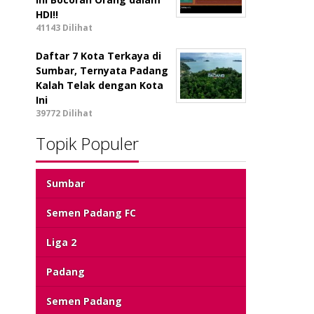
HDI!!
41143 Dilihat
Daftar 7 Kota Terkaya di
Sumbar, Ternyata Padang
Kalah Telak dengan Kota
Ini
39772 Dilihat
Topik Populer
Sumbar
Semen Padang FC
Liga 2
Padang
Semen Padang