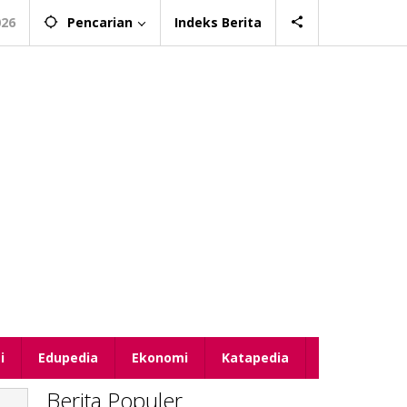
026
Pencarian
Indeks Berita
i
Edupedia
Ekonomi
Katapedia
Berita Populer