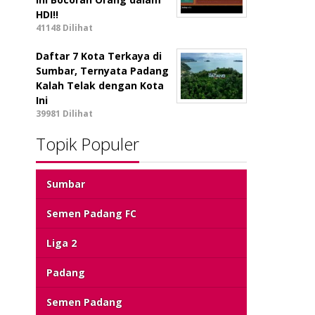
HDI!!
41148 Dilihat
Daftar 7 Kota Terkaya di
Sumbar, Ternyata Padang
Kalah Telak dengan Kota
Ini
39981 Dilihat
Topik Populer
Sumbar
Semen Padang FC
Liga 2
Padang
Semen Padang