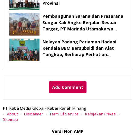
Provinsi
Pembangunan Sarana dan Prasarana
Sungai Kali Angke Berjalan Sesuai
Target, PT Marinda Utamakarya
Subur Optimistis Rampung Desember
2026
Nelayan Padang Pariaman Hadapi
Kendala BBM Bersubsidi dan Alat
Tangkap, Berharap Perhatian
Pemerintah
Add Comment
PT. Kaba Media Global - Kabar Ranah Minang
About
Disclaimer
Term Of Service
Kebijakan Privasi
Sitemap
Versi Non AMP