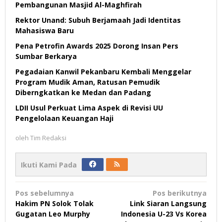
Pembangunan Masjid Al-Maghfirah
Rektor Unand: Subuh Berjamaah Jadi Identitas
Mahasiswa Baru
Pena Petrofin Awards 2025 Dorong Insan Pers
Sumbar Berkarya
Pegadaian Kanwil Pekanbaru Kembali Menggelar
Program Mudik Aman, Ratusan Pemudik
Diberngkatkan ke Medan dan Padang
LDII Usul Perkuat Lima Aspek di Revisi UU
Pengelolaan Keuangan Haji
oleh
Tim Redaksi
Ikuti Kami Pada
Navigasi
Pos sebelumnya
Pos berikutnya
pos
Hakim PN Solok Tolak
Link Siaran Langsung
Gugatan Leo Murphy
Indonesia U-23 Vs Korea