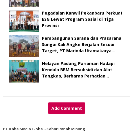
Pegadaian Kanwil Pekanbaru Perkuat
ESG Lewat Program Sosial di Tiga
Provinsi
Pembangunan Sarana dan Prasarana
Sungai Kali Angke Berjalan Sesuai
Target, PT Marinda Utamakarya
Subur Optimistis Rampung Desember
2026
Nelayan Padang Pariaman Hadapi
Kendala BBM Bersubsidi dan Alat
Tangkap, Berharap Perhatian
Pemerintah
Add Comment
PT. Kaba Media Global - Kabar Ranah Minang