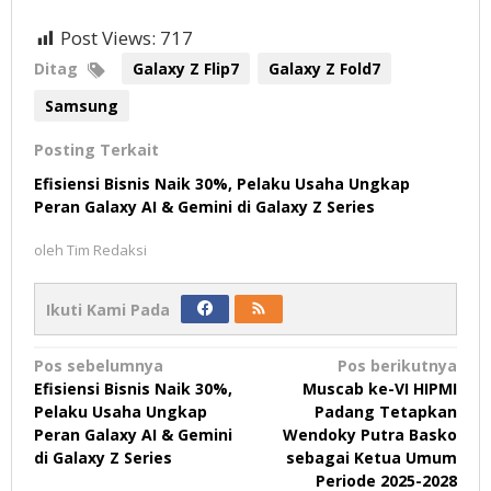
Post Views:
717
Ditag
Galaxy Z Flip7
Galaxy Z Fold7
Samsung
Posting Terkait
Efisiensi Bisnis Naik 30%, Pelaku Usaha Ungkap
Peran Galaxy AI & Gemini di Galaxy Z Series
oleh
Tim Redaksi
Ikuti Kami Pada
Navigasi
Pos sebelumnya
Pos berikutnya
Efisiensi Bisnis Naik 30%,
Muscab ke-VI HIPMI
pos
Pelaku Usaha Ungkap
Padang Tetapkan
Peran Galaxy AI & Gemini
Wendoky Putra Basko
di Galaxy Z Series
sebagai Ketua Umum
Periode 2025-2028