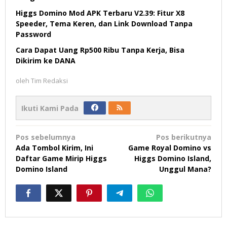
Higgs Domino Mod APK Terbaru V2.39: Fitur X8
Speeder, Tema Keren, dan Link Download Tanpa
Password
Cara Dapat Uang Rp500 Ribu Tanpa Kerja, Bisa
Dikirim ke DANA
oleh
Tim Redaksi
Ikuti Kami Pada
Navigasi
Pos sebelumnya
Pos berikutnya
pos
Ada Tombol Kirim, Ini
Game Royal Domino vs
Daftar Game Mirip Higgs
Higgs Domino Island,
Domino Island
Unggul Mana?