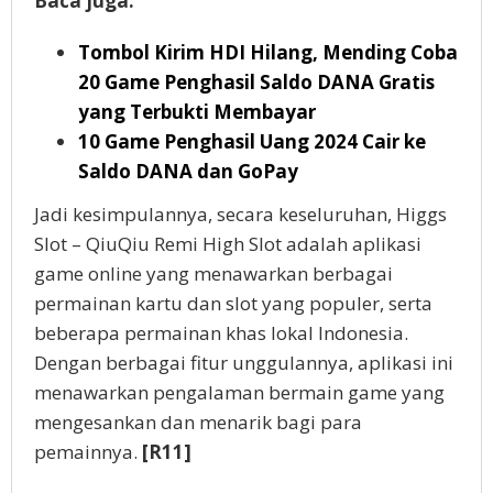
Baca juga:
Tombol Kirim HDI Hilang, Mending Coba
20 Game Penghasil Saldo DANA Gratis
yang Terbukti Membayar
10 Game Penghasil Uang 2024 Cair ke
Saldo DANA dan GoPay
Jadi kesimpulannya, secara keseluruhan, Higgs
Slot – QiuQiu Remi High Slot adalah aplikasi
game online yang menawarkan berbagai
permainan kartu dan slot yang populer, serta
beberapa permainan khas lokal Indonesia.
Dengan berbagai fitur unggulannya, aplikasi ini
menawarkan pengalaman bermain game yang
mengesankan dan menarik bagi para
pemainnya.
[R11]