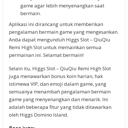
game agar lebih menyenangkan saat
bermain.
Aplikasi ini dirancang untuk memberikan
pengalaman bermain game yang mengesankan.
Anda dapat mengunduh Higgs Slot – QiuQiu
Remi High Slot untuk memainkan semua
permainan ini. Selamat bermain!
Selain itu, Higgs Slot – QiuQiu Remi High Slot
juga menawarkan bonus koin harian, hak
istimewa VIP, dan emoji dalam game, yang
semuanya menambah pengalaman bermain
game yang menyenangkan dan menarik. Ini
adalah beberapa fitur yang tidak ditawarkan
oleh Higgs Domino Island.