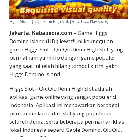
Higgs Slot – QiuQiu Remi High Slot. [Foto: Dok. Play Store]
Jakarta, Kabapedia.com –
Game Higgs
Domino Island (HDI) lewat!! Ini keunggulan
game Higgs Slot – QiuQiu Remi High Slot, yang
permainannya mirip dengan game populer
yang saat ini telah hilang tombol kirim, yakni
Higgs Domino Island.
Higgs Slot – QiuQiu Remi High Slot adalah
aplikasi game online yang sangat populer di
Indonesia. Aplikasi ini menawarkan berbagai
permainan kartu dan slot yang populer di
seluruh dunia, serta beberapa permainan khas
lokal Indonesia seperti Gaple Domino, QiuQiu,