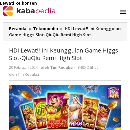
Lewati ke konten
Beranda
»
Teknopedia
»
HDI Lewat!! Ini Keunggulan
Game Higgs Slot-QiuQiu Remi High Slot
HDI Lewat!! Ini Keunggulan Game Higgs
Slot-QiuQiu Remi High Slot
20 Februari 2024
oleh
Tim Redaksi
-
3485 Dilihat
oleh
Tim Redaksi