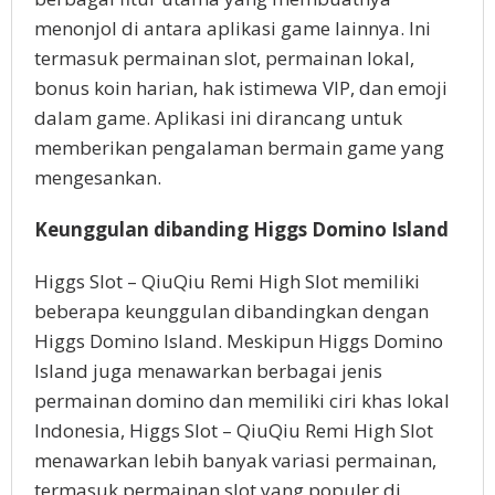
menonjol di antara aplikasi game lainnya. Ini
termasuk permainan slot, permainan lokal,
bonus koin harian, hak istimewa VIP, dan emoji
dalam game. Aplikasi ini dirancang untuk
memberikan pengalaman bermain game yang
mengesankan.
Keunggulan dibanding Higgs Domino Island
Higgs Slot – QiuQiu Remi High Slot memiliki
beberapa keunggulan dibandingkan dengan
Higgs Domino Island. Meskipun Higgs Domino
Island juga menawarkan berbagai jenis
permainan domino dan memiliki ciri khas lokal
Indonesia, Higgs Slot – QiuQiu Remi High Slot
menawarkan lebih banyak variasi permainan,
termasuk permainan slot yang populer di