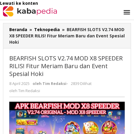
Lewati ke konten
Beranda
»
Teknopedia
»
BEARFISH SLOTS V2.74 MOD
X8 SPEEDER RILIS! Fitur Meriam Baru dan Event Spesial
Hoki
BEARFISH SLOTS V2.74 MOD X8 SPEEDER
RILIS! Fitur Meriam Baru dan Event
Spesial Hoki
8 April 2025
oleh
Tim Redaksi
-
2839 Dilihat
oleh
Tim Redaksi