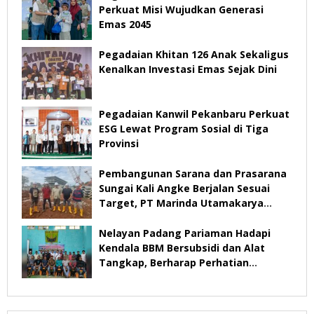
Perkuat Misi Wujudkan Generasi
Emas 2045
Pegadaian Khitan 126 Anak Sekaligus
Kenalkan Investasi Emas Sejak Dini
Pegadaian Kanwil Pekanbaru Perkuat
ESG Lewat Program Sosial di Tiga
Provinsi
Pembangunan Sarana dan Prasarana
Sungai Kali Angke Berjalan Sesuai
Target, PT Marinda Utamakarya
Subur Optimistis Rampung Desember
2026
Nelayan Padang Pariaman Hadapi
Kendala BBM Bersubsidi dan Alat
Tangkap, Berharap Perhatian
Pemerintah