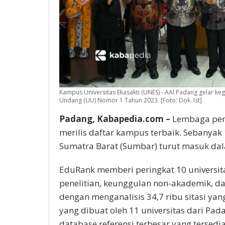
Kampus Universitas Ekasakti (UNES) - AAI Padang gelar 
Undang (UU) Nomor 1 Tahun 2023. [Foto: Dok. Ist]
Padang, Kabapedia.com –
Lembaga pem
merilis daftar kampus terbaik. Sebanyak 1
Sumatra Barat (Sumbar) turut masuk da
EduRank memberi peringkat 10 universita
penelitian, keunggulan non-akademik, da
dengan menganalisis 34,7 ribu sitasi yan
yang dibuat oleh 11 universitas dari Pad
database referensi terbesar yang tersedia