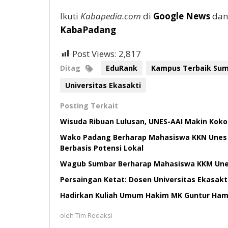
Ikuti
Kabapedia.com
di
Google News
dan 
KabaPadang
Post Views:
2,817
Ditag
EduRank
Kampus Terbaik Su
Universitas Ekasakti
Posting Terkait
Wisuda Ribuan Lulusan, UNES-AAI Makin Kok
Wako Padang Berharap Mahasiswa KKN Unes
Berbasis Potensi Lokal
Wagub Sumbar Berharap Mahasiswa KKM Une
Persaingan Ketat: Dosen Universitas Ekasakti
Hadirkan Kuliah Umum Hakim MK Guntur Hamz
oleh
Tim Redaksi