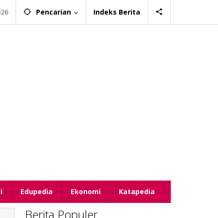
026
Pencarian
Indeks Berita
i
Edupedia
Ekonomi
Katapedia
Berita Populer