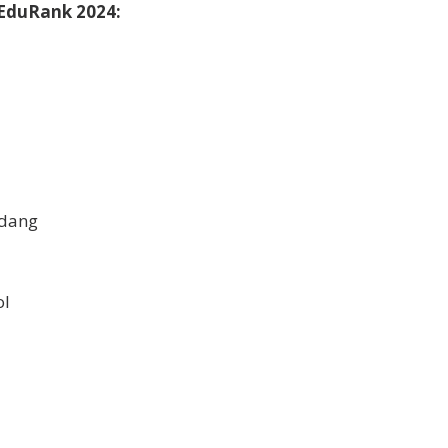
 EduRank 2024:
adang
ol