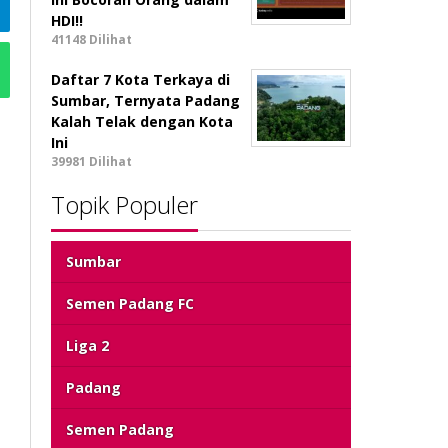
HDI!!
41148 Dilihat
Daftar 7 Kota Terkaya di
Sumbar, Ternyata Padang
Kalah Telak dengan Kota
Ini
39981 Dilihat
Topik Populer
Sumbar
Semen Padang FC
Liga 2
Padang
Semen Padang