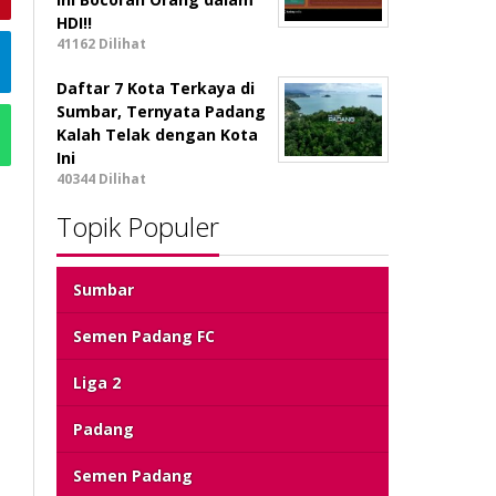
HDI!!
41162 Dilihat
Daftar 7 Kota Terkaya di
Sumbar, Ternyata Padang
Kalah Telak dengan Kota
Ini
40344 Dilihat
Topik Populer
Sumbar
Semen Padang FC
Liga 2
Padang
Semen Padang