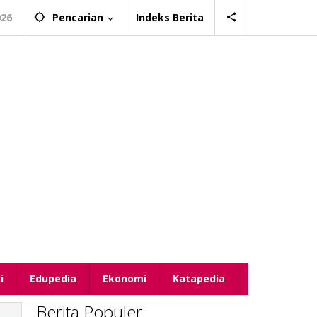
026
Pencarian
Indeks Berita
i
Edupedia
Ekonomi
Katapedia
Berita Populer