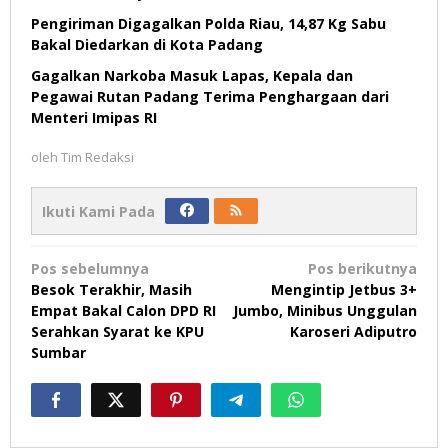
Pengiriman Digagalkan Polda Riau, 14,87 Kg Sabu
Bakal Diedarkan di Kota Padang
Gagalkan Narkoba Masuk Lapas, Kepala dan
Pegawai Rutan Padang Terima Penghargaan dari
Menteri Imipas RI
oleh
Tim Redaksi
Ikuti Kami Pada
Navigasi
Pos sebelumnya
Pos berikutnya
pos
Besok Terakhir, Masih
Mengintip Jetbus 3+
Empat Bakal Calon DPD RI
Jumbo, Minibus Unggulan
Serahkan Syarat ke KPU
Karoseri Adiputro
Sumbar