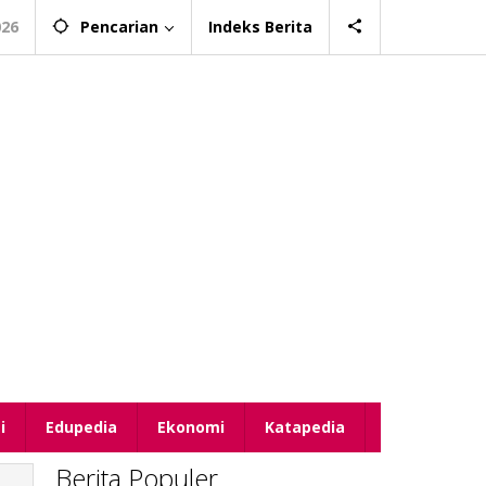
026
Pencarian
Indeks Berita
i
Edupedia
Ekonomi
Katapedia
Berita Populer