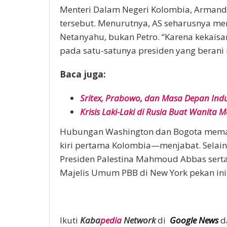
Menteri Dalam Negeri Kolombia, Armando 
tersebut. Menurutnya, AS seharusnya men
Netanyahu, bukan Petro. “Karena kekai
pada satu-satunya presiden yang berani 
Baca juga:
Sritex, Prabowo, dan Masa Depan Indust
Krisis Laki-Laki di Rusia Buat Wanita Me
Hubungan Washington dan Bogota mem
kiri pertama Kolombia—menjabat. Selain 
Presiden Palestina Mahmoud Abbas serta
Majelis Umum PBB di New York pekan ini
Ikuti
Kaba
pedia
Network
di
Google News
d