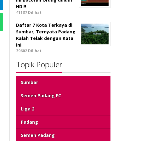
HDI!!
41137 Dilihat
Daftar 7 Kota Terkaya di
Sumbar, Ternyata Padang
Kalah Telak dengan Kota
Ini
39602 Dilihat
Topik Populer
Sumbar
Semen Padang FC
Liga 2
Padang
Semen Padang