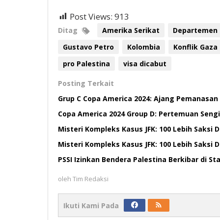
Post Views:
913
Ditag
Amerika Serikat
Departemen 
Gustavo Petro
Kolombia
Konflik Gaza
pro Palestina
visa dicabut
Posting Terkait
Grup C Copa America 2024: Ajang Pemanasan b
Copa America 2024 Group D: Pertemuan Seng
Misteri Kompleks Kasus JFK: 100 Lebih Saksi D
Misteri Kompleks Kasus JFK: 100 Lebih Saksi D
PSSI Izinkan Bendera Palestina Berkibar di St
oleh
Tim Redaksi
Ikuti Kami Pada