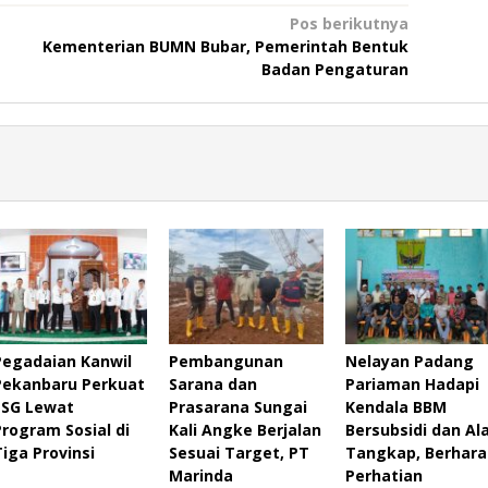
Pos berikutnya
Kementerian BUMN Bubar, Pemerintah Bentuk
Badan Pengaturan
Pegadaian Kanwil
Pembangunan
Nelayan Padang
Pekanbaru Perkuat
Sarana dan
Pariaman Hadapi
ESG Lewat
Prasarana Sungai
Kendala BBM
Program Sosial di
Kali Angke Berjalan
Bersubsidi dan Al
Tiga Provinsi
Sesuai Target, PT
Tangkap, Berhara
Marinda
Perhatian