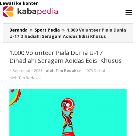
Lewati ke konten
Beranda
»
Sport Pedia
»
1.000 Volunteer Piala Dunia
U-17 Dihadiahi Seragam Adidas Edisi Khusus
1.000 Volunteer Piala Dunia U-17
Dihadiahi Seragam Adidas Edisi Khusus
4 September 2023
oleh
Tim Redaksi
-
4075 Dilihat
oleh
Tim Redaksi