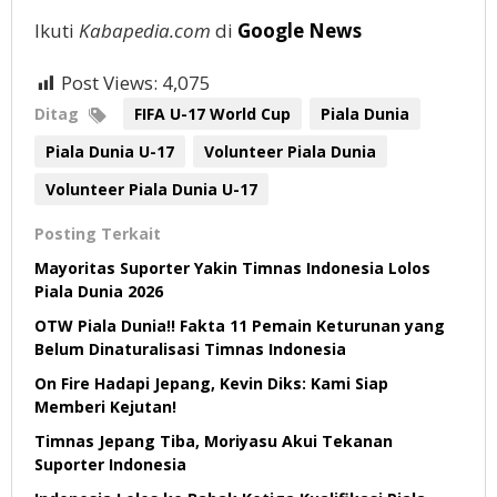
Ikuti
Kabapedia.com
di
Google News
Post Views:
4,075
Ditag
FIFA U-17 World Cup
Piala Dunia
Piala Dunia U-17
Volunteer Piala Dunia
Volunteer Piala Dunia U-17
Posting Terkait
Mayoritas Suporter Yakin Timnas Indonesia Lolos
Piala Dunia 2026
OTW Piala Dunia!! Fakta 11 Pemain Keturunan yang
Belum Dinaturalisasi Timnas Indonesia
On Fire Hadapi Jepang, Kevin Diks: Kami Siap
Memberi Kejutan!
Timnas Jepang Tiba, Moriyasu Akui Tekanan
Suporter Indonesia