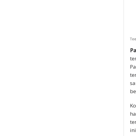
Tee
Pa
te
Pa
te
sa
be
Ko
ha
te
in