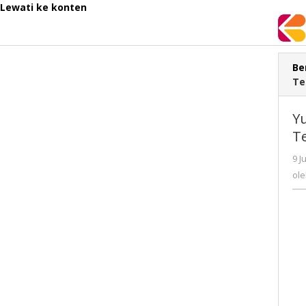
Lewati ke konten
Be
Te
Yu
T
9 J
ol