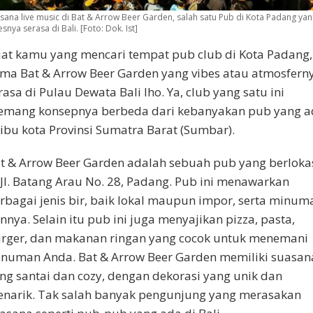
sana live music di Bat & Arrow Beer Garden, salah satu Pub di Kota Padang ya
esnya serasa di Bali. [Foto: Dok. Ist]
at kamu yang mencari tempat pub club di Kota Padang,
ma Bat & Arrow Beer Garden yang vibes atau atmosfern
rasa di Pulau Dewata Bali lho. Ya, club yang satu ini
mang konsepnya berbeda dari kebanyakan pub yang a
 ibu kota Provinsi Sumatra Barat (Sumbar).
t & Arrow Beer Garden adalah sebuah pub yang berloka
 Jl. Batang Arau No. 28, Padang. Pub ini menawarkan
rbagai jenis bir, baik lokal maupun impor, serta minum
innya. Selain itu pub ini juga menyajikan pizza, pasta,
rger, dan makanan ringan yang cocok untuk menemani
numan Anda. Bat & Arrow Beer Garden memiliki suasan
ng santai dan cozy, dengan dekorasi yang unik dan
narik. Tak salah banyak pengunjung yang merasakan