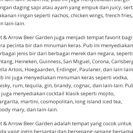
ngan daging sapi atau ayam yang empuk dan juicy, sert
kanan ringan seperti nachos, chicken wings, french fries,
n lain-lain.
t & Arrow Beer Garden juga menjadi tempat favorit bagi
ra pecinta bir dan minuman keras. Pub ini menyediakan
rbagai jenis bir dari berbagai merek dan negara, seperti
ntang, Heineken, Guinness, San Miguel, Corona, Carlsberg
ella Artois, Hoegaarden, Erdinger, Paulaner, dan lain-lain
b ini juga menyediakan minuman keras seperti vodka,
isky, rum, tequila, gin, brandy, cognac, dan lain-lain. Pu
i juga menyediakan cocktail klasik seperti mojito,
rgarita, martini, cosmopolitan, long island iced tea,
oody mary, dan lain-lain.
t & Arrow Beer Garden adalah tempat yang cocok untuk
da yang ingin bersantai dan bersenang-senang bersam