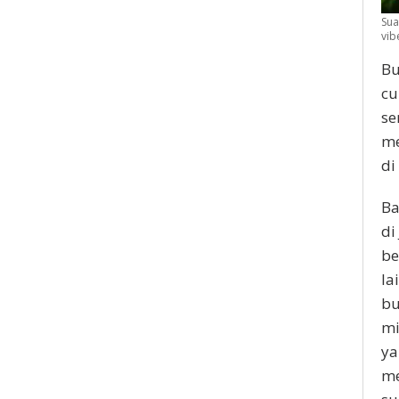
Sua
vib
Bu
cu
se
me
di
Ba
di
be
la
bu
mi
ya
me