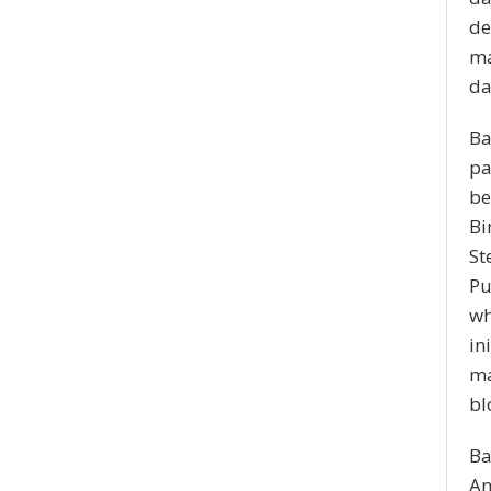
de
ma
da
Ba
pa
be
Bi
St
Pu
wh
in
ma
bl
Ba
An