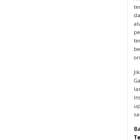
te
da
at
pe
te
be
or
Ji
Ga
la
In
up
sa
Ba
Te