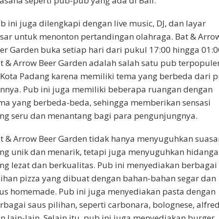
asana seperti pub-pub yang ada di Bali.
b ini juga dilengkapi dengan live music, DJ, dan layar
sar untuk menonton pertandingan olahraga. Bat & Arro
er Garden buka setiap hari dari pukul 17:00 hingga 01:0
t & Arrow Beer Garden adalah salah satu pub terpopule
 Kota Padang karena memiliki tema yang berbeda dari 
innya. Pub ini juga memiliki beberapa ruangan dengan
ma yang berbeda-beda, sehingga memberikan sensasi
ng seru dan menantang bagi para pengunjungnya.
t & Arrow Beer Garden tidak hanya menyuguhkan suas
ng unik dan menarik, tetapi juga menyuguhkan hidang
ng lezat dan berkualitas. Pub ini menyediakan berbagai
lihan pizza yang dibuat dengan bahan-bahan segar dan
us homemade. Pub ini juga menyediakan pasta dengan
rbagai saus pilihan, seperti carbonara, bolognese, alfre
n lain-lain. Selain itu, pub ini juga menyediakan burger