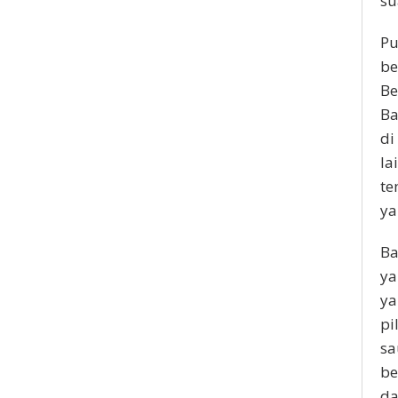
su
Pu
be
Be
Ba
di
la
te
ya
Ba
ya
ya
pi
sa
be
da