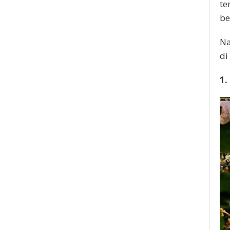
te
be
Na
di
1.