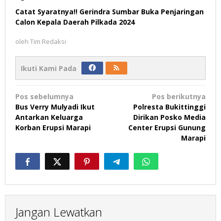
Catat Syaratnya!! Gerindra Sumbar Buka Penjaringan
Calon Kepala Daerah Pilkada 2024
oleh
Tim Redaksi
Ikuti Kami Pada
Navigasi
Pos sebelumnya
Pos berikutnya
pos
Bus Verry Mulyadi Ikut
Polresta Bukittinggi
Antarkan Keluarga
Dirikan Posko Media
Korban Erupsi Marapi
Center Erupsi Gunung
Marapi
Jangan Lewatkan