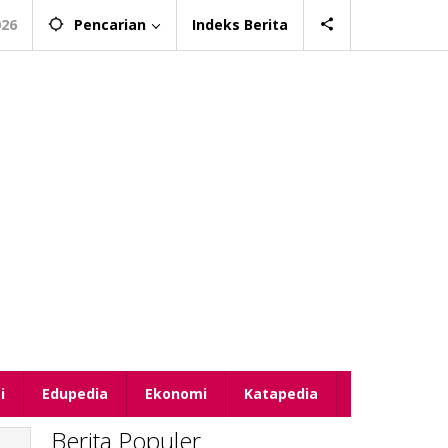
026
Pencarian
Indeks Berita
i
Edupedia
Ekonomi
Katapedia
Berita Populer