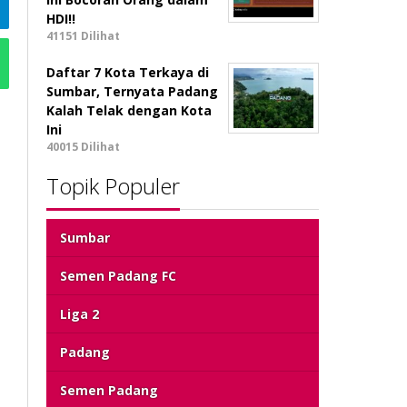
HDI!!
41151 Dilihat
Daftar 7 Kota Terkaya di
Sumbar, Ternyata Padang
Kalah Telak dengan Kota
Ini
40015 Dilihat
Topik Populer
Sumbar
Semen Padang FC
Liga 2
Padang
Semen Padang