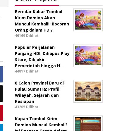
Beredar Kabar Tombol
r
Kirim Domino Akan
Muncul Kembali!! Bocoran
Orang dalam HDI?
46169 Dilihat
Populer Perjalanan
Panjang HDI: Dihapus Play
Store, Diblokir
Pemerintah hingga H…
44817 Dilihat
8 Calon Provinsi Baru di
Pulau Sumatra: Profil
Wilayah, Sejarah dan
Kesiapan
43205 Dilihat
Kapan Tombol Kirim
Domino Muncul Kembali?
Ini Bocoran Orang dalam