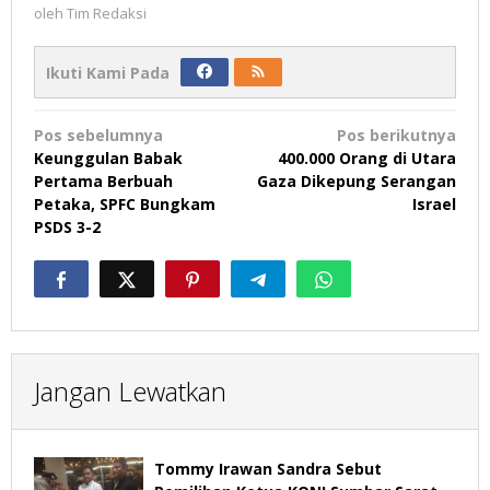
oleh
Tim Redaksi
Ikuti Kami Pada
Navigasi
Pos sebelumnya
Pos berikutnya
pos
Keunggulan Babak
400.000 Orang di Utara
Pertama Berbuah
Gaza Dikepung Serangan
Petaka, SPFC Bungkam
Israel
PSDS 3-2
Jangan Lewatkan
Tommy Irawan Sandra Sebut