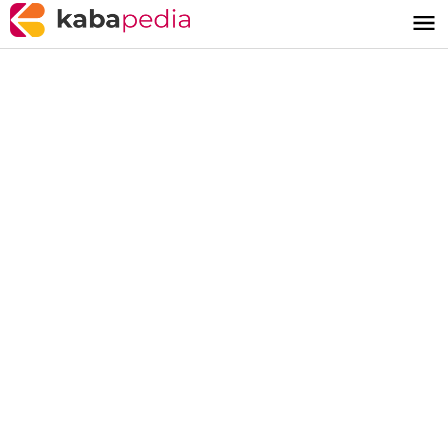
Lewati
ke
konten