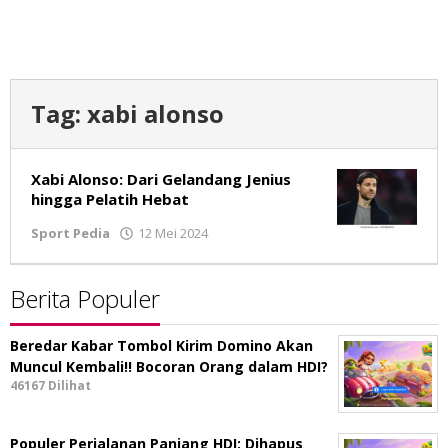
Tag:
xabi alonso
Xabi Alonso: Dari Gelandang Jenius
hingga Pelatih Hebat
Sport Pedia
12 Mei 2024
oleh
Tim
Redaksi
Berita Populer
Beredar Kabar Tombol Kirim Domino Akan
Muncul Kembali!! Bocoran Orang dalam HDI?
46167 Dilihat
Populer Perjalanan Panjang HDI: Dihapus