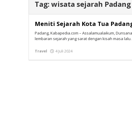
Tag:
wisata sejarah Padang
Meniti Sejarah Kota Tua Padan
Padang, Kabapedia.com – Assalamualaikum, Dunsana
lembaran sejarah yang sarat dengan kisah masa lalu. 
Travel
4 Juli 2024
oleh
Isran
Bastian