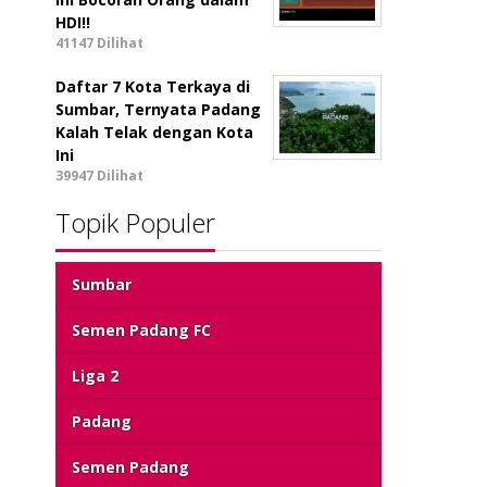
HDI!!
41147 Dilihat
Daftar 7 Kota Terkaya di
Sumbar, Ternyata Padang
Kalah Telak dengan Kota
Ini
39947 Dilihat
Topik Populer
Sumbar
Semen Padang FC
Liga 2
Padang
Semen Padang