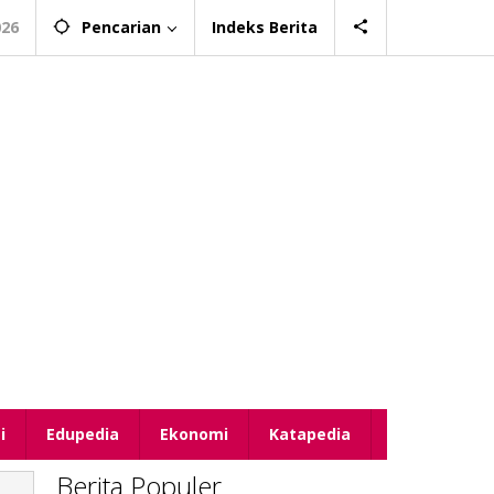
026
Pencarian
Indeks Berita
i
Edupedia
Ekonomi
Katapedia
Berita Populer