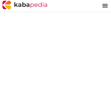
Lewati
ke
konten