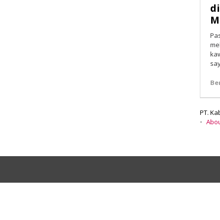
d
Mi
Pa
mel
ka
sa
Be
PT. Ka
Abo