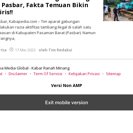
i Pasbar, Fakta Temuan Bikin
ris!!
sbar, Kabapedia.com – Tim aparat gabungan
akukan razia aktifitas tambang ilegal di salah satu
wasan di Kabupaten Pasaman Barat (Pasbar). Namun
yangnya,
rita
17 Mei 2023
oleh
Tim Redaksi
ba Media Global - Kabar Ranah Minang
ut
Disclaimer
Term Of Service
Kebijakan Privasi
Sitemap
Versi Non AMP
Exit mobile version