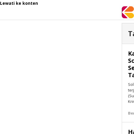
Lewati ke konten
T
K
S
S
T
Sol
ter
(Su
Kri
Be
H