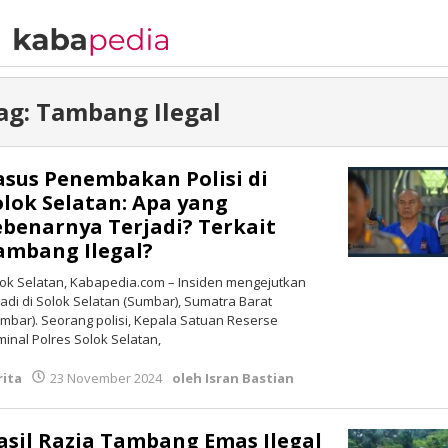
ag:
Tambang Ilegal
asus Penembakan Polisi di
olok Selatan: Apa yang
ebenarnya Terjadi? Terkait
ambang Ilegal?
ok Selatan, Kabapedia.com – Insiden mengejutkan
jadi di Solok Selatan (Sumbar), Sumatra Barat
mbar). Seorang polisi, Kepala Satuan Reserse
minal Polres Solok Selatan,
rita
23 November 2024
oleh
Isran Bastian
asil Razia Tambang Emas Ilegal