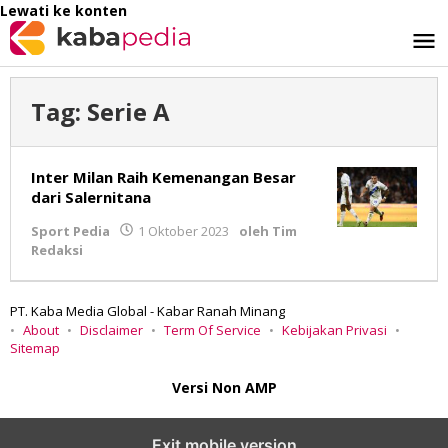
Lewati ke konten
Tag:
Serie A
Inter Milan Raih Kemenangan Besar
dari Salernitana
Sport Pedia
1 Oktober 2023
oleh
Tim
Redaksi
PT. Kaba Media Global - Kabar Ranah Minang
About
Disclaimer
Term Of Service
Kebijakan Privasi
Sitemap
Versi Non AMP
Exit mobile version