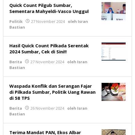
Quick Count Pilgub Sumbar,
Sementara Mahyeldi-Vasco Unggul
Politik
27 November 2024
oleh
Isran
Bastian
Hasil Quick Count Pilkada Serentak
2024 Sumbar, Cek di Sini!!
Berita
27 November 2024
oleh
Isran
Bastian
Waspada Konflik dan Serangan Fajar
di Pilkada Sumbar, Politik Uang Rawan
di 58 TPS
Berita
26 November 2024
oleh
Isran
Bastian
Terima Mandat PAN, Ekos Albar