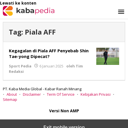
Lewati ke konten
Tag:
Piala AFF
Kegagalan di Piala AFF Penyebab Shin
Tae-yong Dipecat?
Sport Pedia
6 Januari 2025
oleh
Tim
Redaksi
PT. Kaba Media Global - Kabar Ranah Minang
About
Disclaimer
Term Of Service
Kebijakan Privasi
Sitemap
Versi Non AMP
Exit mobile version