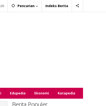
026
Pencarian
Indeks Berita
i
Edupedia
Ekonomi
Katapedia
Berita Populer