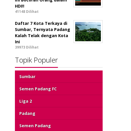
HDI!!
41148 Dilihat
Daftar 7 Kota Terkaya di
Sumbar, Ternyata Padang
Kalah Telak dengan Kota
Ini
39973 Dilihat
Topik Populer
Sumbar
Semen Padang FC
Liga 2
Padang
Semen Padang