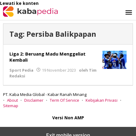
Lewati ke konten
Tag:
Persiba Balikpapan
Liga 2: Beruang Madu Menggeliat
Kembali
Sport Pedia
19 November 2023
oleh
Tim
Redaksi
PT. Kaba Media Global - Kabar Ranah Minang
About
Disclaimer
Term Of Service
Kebijakan Privasi
Sitemap
Versi Non AMP
Exit mobile version