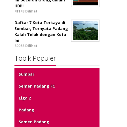
HDI!!
41148 Dilihat
Daftar 7 Kota Terkaya di
Sumbar, Ternyata Padang
Kalah Telak dengan Kota
Ini
39983 Dilihat
Topik Populer
Sumbar
Semen Padang FC
Liga 2
Padang
Semen Padang