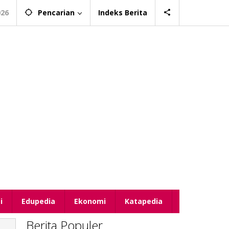
026
Pencarian
Indeks Berita
i
Edupedia
Ekonomi
Katapedia
Berita Populer