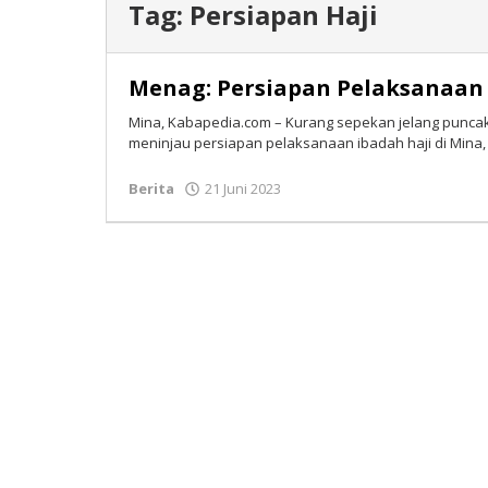
Tag:
Persiapan Haji
Menag: Persiapan Pelaksanaan 
Mina, Kabapedia.com – Kurang sepekan jelang puncak
meninjau persiapan pelaksanaan ibadah haji di Mina,
Berita
21 Juni 2023
oleh
Tim
Redaksi