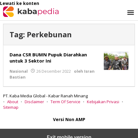
Lewati ke konten
Tag:
Perkebunan
Dana CSR BUMN Pupuk Diarahkan
untuk 3 Sektor Ini
Nasional
26 Desember 2022
oleh
Isran
Bastian
PT. Kaba Media Global - Kabar Ranah Minang
About
Disclaimer
Term Of Service
Kebijakan Privasi
Sitemap
Versi Non AMP
Exit mobile version