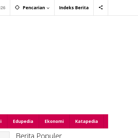
026
Pencarian
Indeks Berita
i
Edupedia
Ekonomi
Katapedia
Berita Populer