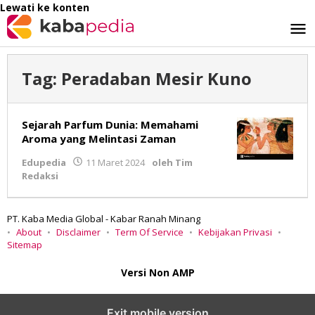
Lewati ke konten
Tag:
Peradaban Mesir Kuno
Sejarah Parfum Dunia: Memahami
Aroma yang Melintasi Zaman
Edupedia
11 Maret 2024
oleh
Tim
Redaksi
PT. Kaba Media Global - Kabar Ranah Minang
About
Disclaimer
Term Of Service
Kebijakan Privasi
Sitemap
Versi Non AMP
Exit mobile version