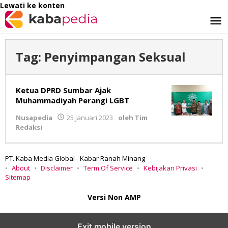
Lewati ke konten
Tag:
Penyimpangan Seksual
Ketua DPRD Sumbar Ajak
Muhammadiyah Perangi LGBT
Nusapedia
25 Januari 2023
oleh
Tim
Redaksi
PT. Kaba Media Global - Kabar Ranah Minang
About
Disclaimer
Term Of Service
Kebijakan Privasi
Sitemap
Versi Non AMP
Exit mobile version