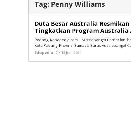
Tag:
Penny Williams
Duta Besar Australia Resmikan
Tingkatkan Program Australia
Padang, Kabapedia.com – Aussiebanget Corner kini ha
Kota Padang, Provinsi Sumatra Barat. Aussiebanget C
Edupedia
13 Juni 2024
oleh
Isran
Bastian