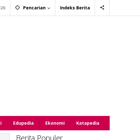
026
Pencarian
Indeks Berita
i
Edupedia
Ekonomi
Katapedia
Berita Populer