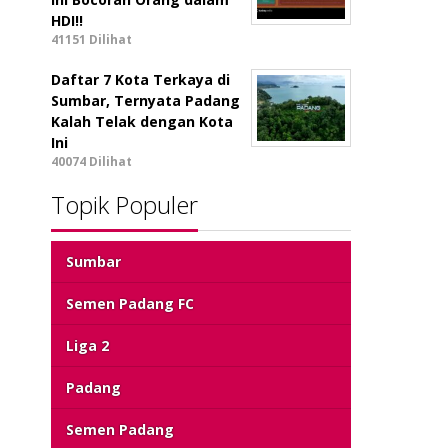
HDI!!
41151 Dilihat
Daftar 7 Kota Terkaya di
Sumbar, Ternyata Padang
Kalah Telak dengan Kota
Ini
40074 Dilihat
Topik Populer
Sumbar
Semen Padang FC
Liga 2
Padang
Semen Padang