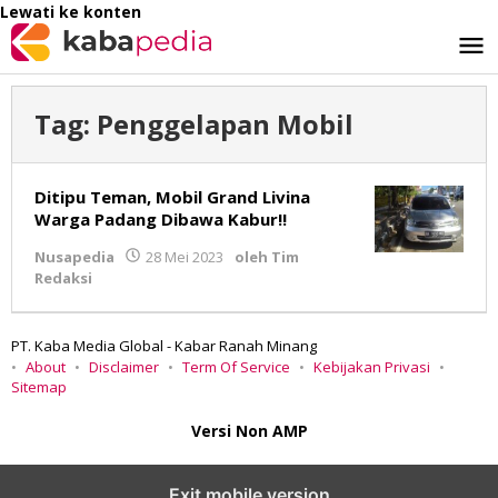
Lewati ke konten
Tag:
Penggelapan Mobil
Ditipu Teman, Mobil Grand Livina
Warga Padang Dibawa Kabur!!
Nusapedia
28 Mei 2023
oleh
Tim
Redaksi
PT. Kaba Media Global - Kabar Ranah Minang
About
Disclaimer
Term Of Service
Kebijakan Privasi
Sitemap
Versi Non AMP
Exit mobile version