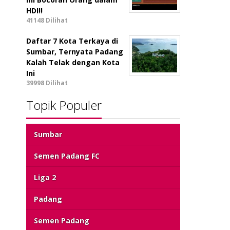
HDI!!
41148 Dilihat
Daftar 7 Kota Terkaya di
Sumbar, Ternyata Padang
Kalah Telak dengan Kota
Ini
39998 Dilihat
Topik Populer
Sumbar
Semen Padang FC
Liga 2
Padang
Semen Padang