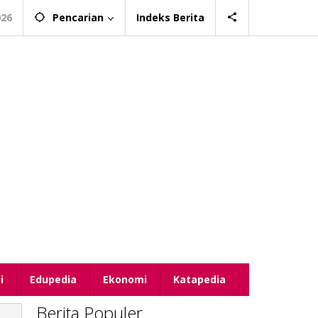
026
Pencarian
Indeks Berita
i
Edupedia
Ekonomi
Katapedia
Berita Populer