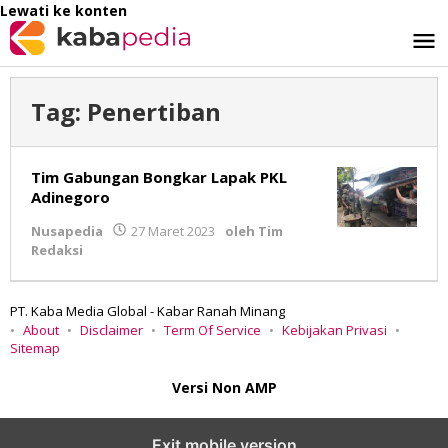
Lewati ke konten
Tag:
Penertiban
Tim Gabungan Bongkar Lapak PKL
Adinegoro
Nusapedia
27 Maret 2023
oleh
Tim
Redaksi
PT. Kaba Media Global - Kabar Ranah Minang
About
Disclaimer
Term Of Service
Kebijakan Privasi
Sitemap
Versi Non AMP
Exit mobile version